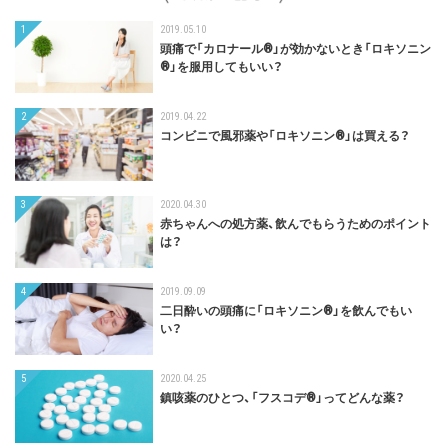
1
2019.05.10
頭痛で「カロナール®」が効かないとき「ロキソニン
®︎」を服用してもいい？
2
2019.04.22
コンビニで風邪薬や「ロキソニン®︎」は買える？
3
2020.04.30
赤ちゃんへの処方薬、飲んでもらうためのポイント
は？
4
2019.09.09
二日酔いの頭痛に「ロキソニン®」を飲んでもい
い？
5
2020.04.25
鎮咳薬のひとつ、「フスコデ®︎」ってどんな薬？