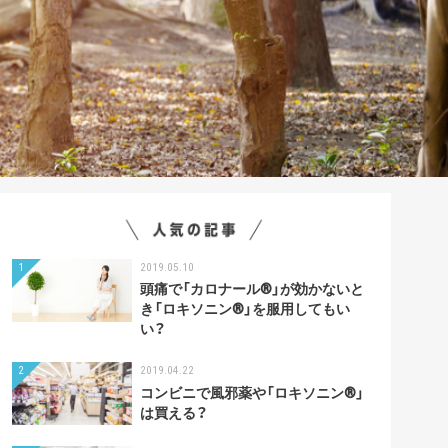
1
2019.05.10
頭痛で「カロナール®」が効かないと
き「ロキソニン®︎」を服用してもい
い？
2
2019.04.22
コンビニで風邪薬や「ロキソニン®︎」
は買える？