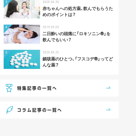
3
2020.04.30
赤ちゃんへの処方薬、飲んでもらうた
めのポイントは？
4
2019.09.09
二日酔いの頭痛に「ロキソニン®」を
飲んでもいい？
5
2020.04.25
鎮咳薬のひとつ、「フスコデ®︎」ってど
んな薬？