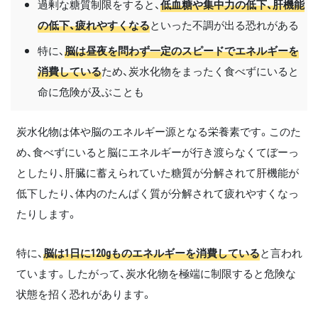
過剰な糖質制限をすると、
低血糖や集中力の低下、肝機能
の低下、疲れやすくなる
といった不調が出る恐れがある
特に、
脳は昼夜を問わず一定のスピードでエネルギーを
消費している
ため、炭水化物をまったく食べずにいると
命に危険が及ぶことも
炭水化物は体や脳のエネルギー源となる栄養素です。このた
め、食べずにいると脳にエネルギーが行き渡らなくてぼーっ
としたり、肝臓に蓄えられていた糖質が分解されて肝機能が
低下したり、体内のたんぱく質が分解されて疲れやすくなっ
たりします。
特に、
脳は1日に120gものエネルギーを消費している
と言われ
ています。したがって、炭水化物を極端に制限すると危険な
状態を招く恐れがあります。