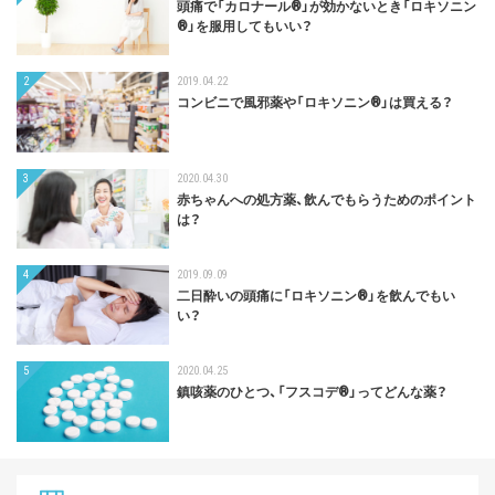
頭痛で「カロナール®」が効かないとき「ロキソニン
®︎」を服用してもいい？
2
2019.04.22
コンビニで風邪薬や「ロキソニン®︎」は買える？
3
2020.04.30
赤ちゃんへの処方薬、飲んでもらうためのポイント
は？
4
2019.09.09
二日酔いの頭痛に「ロキソニン®」を飲んでもい
い？
5
2020.04.25
鎮咳薬のひとつ、「フスコデ®︎」ってどんな薬？