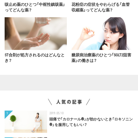
咳止め薬のひとつ「中枢性鎮咳薬」
花粉症の症状をやわらげる「血管
ってどんな薬？
収縮薬」ってどんな薬？
ST合剤が処方されるのはどんなと
糖尿病治療薬のひとつ「SGLT2阻害
き？
薬」の働きは？
1
2019.05.10
頭痛で「カロナール®」が効かないとき「ロキソニン
®︎」を服用してもいい？